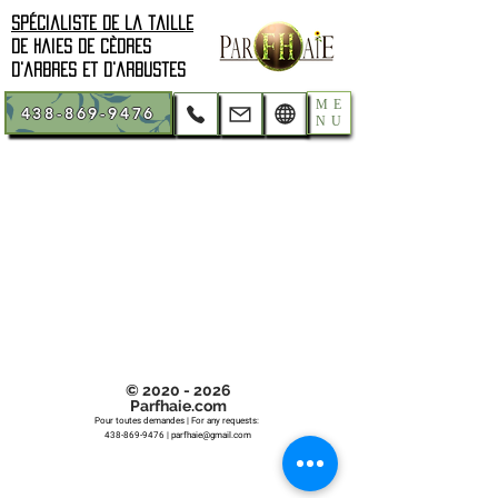
Spécialiste de la taille
de haies de cèdres
d'arbres et d'arbustes
ME
438-869-9476
NU
©
2020 - 2026
Parfhaie.com
Pour toutes demandes | For any requests:
438-869-9476
|
parfhaie@gmail.com