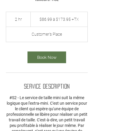
$86.99
à
2 hr
2
$86.99 à $173.95 +TX
$173.95
+TX
h
r
Customer's Place
Book Now
Service Description
#S2 - Le service de taille mini suit la même
logique que l'extra-mini. C'est un service pour
le client qui espère qu'une équipe de
professionnelle se libère pour réaliser un petit
travail de taille. C'est-à-dire, un petit travail
peu profitable à réaliser le jour même. Par