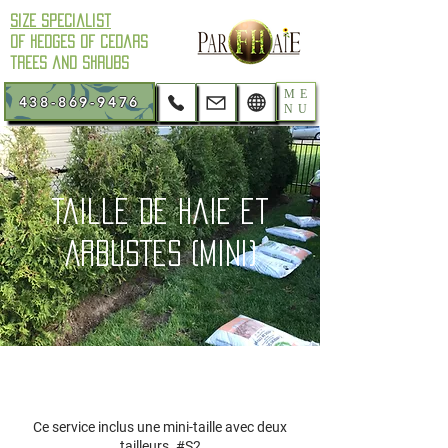
Size Specialist
of hedges of cedars
trees and shrubs
ME
438-869-9476
NU
Taille de haie et
arbustes (Mini)
Ce service inclus une mini-taille avec deux
tailleurs. #S2