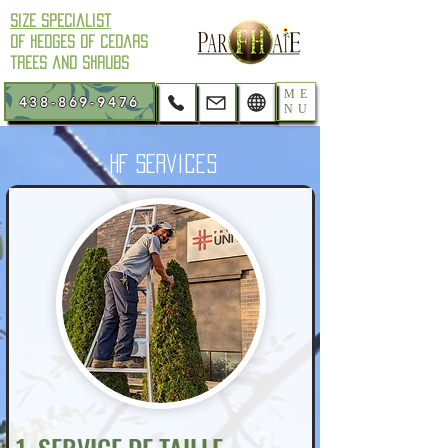
Size Specialist
of hedges of cedars
trees and shrubs
ME
438-869-9476
NU
HF Services