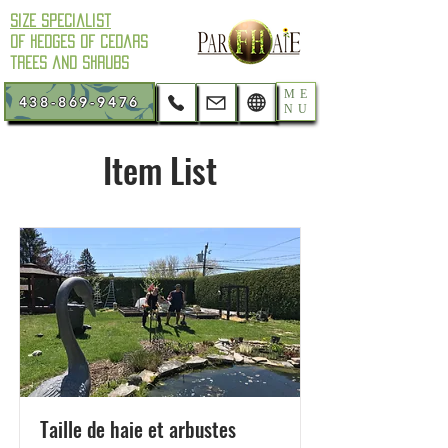
Size Specialist
of hedges of cedars
trees and shrubs
ME
438-869-9476
NU
Item List
Taille de haie et arbustes