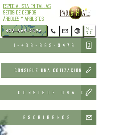
Especialista en tallas
setos de cedros
árboles y arbustos
ME
438-869-9476
NU
1-438-869-9476
Consigue una cotización
Consigue una cotización
Escribenos