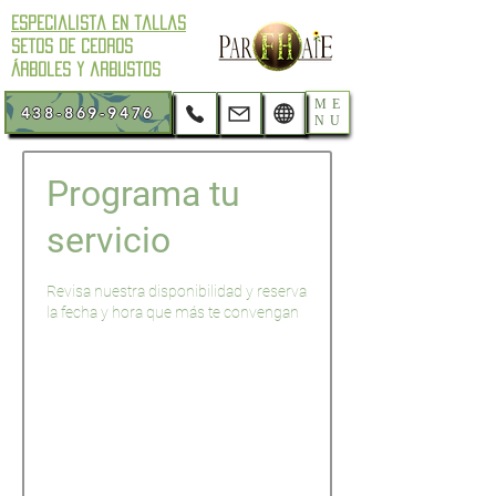
Especialista en tallas
setos de cedros
árboles y arbustos
ME
438-869-9476
NU
Programa tu
servicio
Revisa nuestra disponibilidad y reserva
la fecha y hora que más te convengan